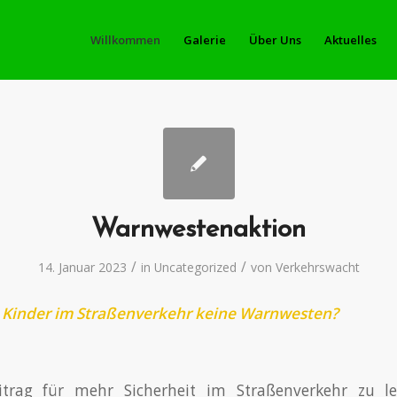
Willkommen
Galerie
Über Uns
Aktuelles
Warnwestenaktion
/
/
14. Januar 2023
in
Uncategorized
von
Verkehrswacht
Kinder im Straßenverkehr keine Warnwesten?
trag für mehr Sicherheit im Straßenverkehr zu lei