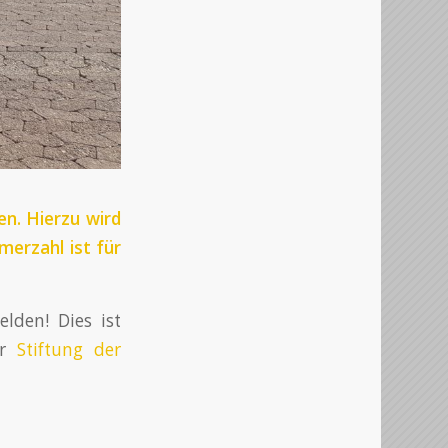
en. Hierzu wird
erzahl ist für
elden! Dies ist
er
Stiftung der