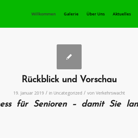
Willkommen
Galerie
Über Uns
Aktuelles
Rückblick und Vorschau
/
/
19. Januar 2019
in
Uncategorized
von
Verkehrswacht
tness für Senioren – damit Sie lan