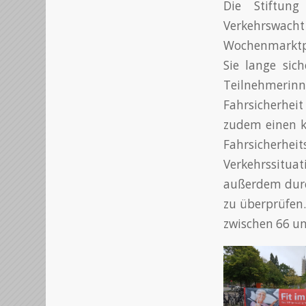
Die Stiftun
Verkehrswach
Wochenmarktpl
Sie lange sic
Teilnehmerin
Fahrsicherhei
zudem einen k
Fahrsicherh
Verkehrssituat
außerdem durch
zu überprüfen.
zwischen 66 un