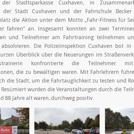
g der Stadtsparkasse Cuxhaven, in Zusammenar
t der Stadt Cuxhaven und der Fahrschule Becke
atz die Aktion unter dem Motto „Fahr-Fitness für Se
her fahren“ an. Insgesamt konnten an zwei Terminen
nen und Teilnehmer am Fahrtraining teilnehmen u
t absolvieren. Die Polizeiinspektion Cuxhaven bot in
urzen Überblick über die Neuerungen im Straßenverke
eitstrainerin konfrontierte die Teilnehmer mi
ionen, die zu bewältigen waren. Mit Fahrlehrern fuhr
 die Stadt, um die Fahrtauglichkeit zu testen und R
 Resümiert wurden die Veranstaltungen durch die Tei
d 88 Jahre alt waren, durchweg positiv.