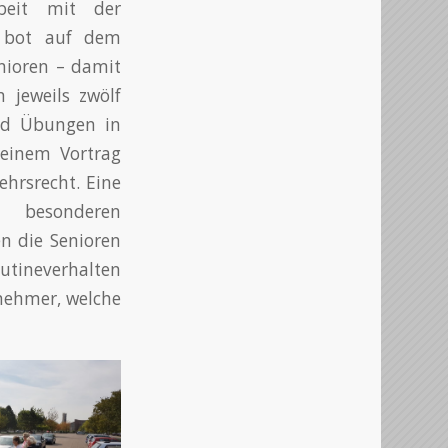
beit mit der
r bot auf dem
nioren – damit
 jeweils zwölf
nd Übungen in
 einem Vortrag
hrsrecht. Eine
t besonderen
en die Senioren
outineverhalten
lnehmer, welche